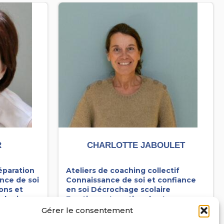
R
CHARLOTTE JABOULET
éparation
Ateliers de coaching collectif
nce de soi
Connaissance de soi et confiance
ons et
en soi
Décrochage scolaire
ologie
Emotions et gestion du stress
 ré-
Méthodologie
Motivation
Gérer le consentement
Orientation et ré-orientation