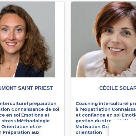
UMONT SAINT PRIEST
CÉCILE SOLA
nterculturel préparation
Coaching interculturel pr
ation
Connaissance de soi
à l'expatriation
Connaissa
ce en soi
Emotions et
et confiance en soi
Emoti
 stress
Méthodologie
gestion du stress
Méthod
n
Orientation et ré-
Motivation
Orientation et
n
Préparation aux
orientation