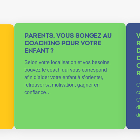
PARENTS, VOUS SONGEZ AU
COACHING POUR VOTRE
ENFANT ?
D
D
Selon votre localisation et vos besoins,
C
trouvez le coach qui vous correspond
afin d’aider votre enfant à s’orienter,
retrouver sa motivation, gagner en
C
confiance…
c
C
d
d