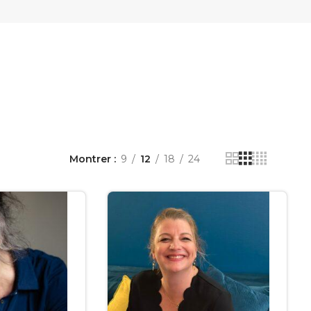
Montrer
9
12
18
24