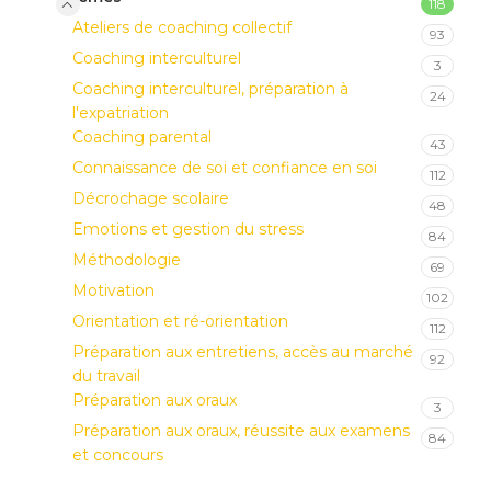
118
Ateliers de coaching collectif
93
Coaching interculturel
3
Coaching interculturel, préparation à
24
l'expatriation
Coaching parental
43
Connaissance de soi et confiance en soi
112
Décrochage scolaire
48
Emotions et gestion du stress
84
Méthodologie
69
Motivation
102
Orientation et ré-orientation
112
Préparation aux entretiens, accès au marché
92
du travail
Préparation aux oraux
3
Préparation aux oraux, réussite aux examens
84
et concours