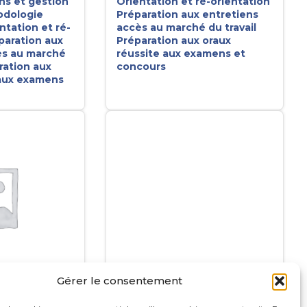
ns et gestion
Orientation et ré-orientation
dologie
Préparation aux entretiens
ntation et ré-
accès au marché du travail
paration aux
Préparation aux oraux
ès au marché
réussite aux examens et
ration aux
concours
 aux examens
Gérer le consentement
 PEREZ
HORTENSE SAINT-