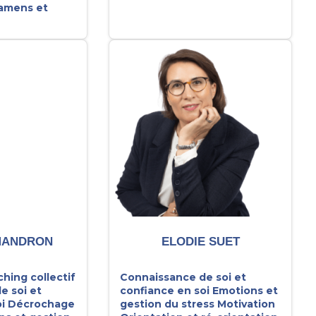
xamens et
MANDRON
ELODIE SUET
ching collectif
Connaissance de soi et
e soi et
confiance en soi
Emotions et
i
Décrochage
gestion du stress
Motivation