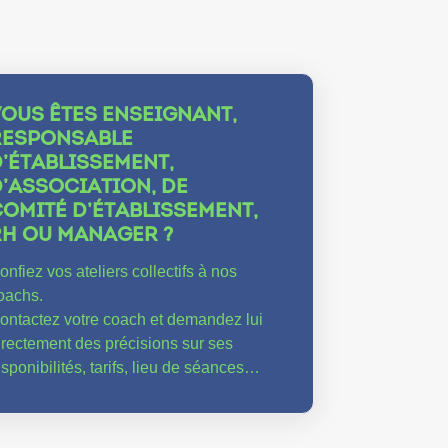
VOUS ÊTES ENSEIGNANT,
RESPONSABLE
’ÉTABLISSEMENT,
’ASSOCIATION, DE
OMITÉ D’ÉTABLISSEMENT,
RH OU MANAGER ?
onfiez vos ateliers collectifs à nos
oachs.
ontactez votre coach et demandez lui
irectement des précisions sur ses
isponibilités, tarifs, lieu de séances…