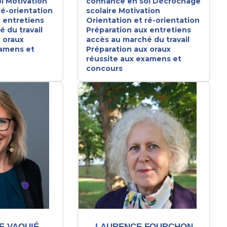
i
Motivation
confiance en soi
Décrochage
ré-orientation
scolaire
Motivation
 entretiens
Orientation et ré-orientation
 du travail
Préparation aux entretiens
 oraux
accès au marché du travail
xamens et
Préparation aux oraux
réussite aux examens et
concours
E VAQUIÉ
LAURENCE FOURCHON