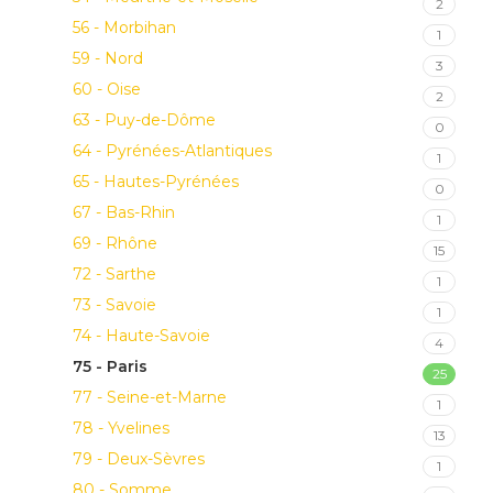
2
56 - Morbihan
1
59 - Nord
3
60 - Oise
2
63 - Puy-de-Dôme
0
64 - Pyrénées-Atlantiques
1
65 - Hautes-Pyrénées
0
67 - Bas-Rhin
1
69 - Rhône
15
72 - Sarthe
1
73 - Savoie
1
74 - Haute-Savoie
4
75 - Paris
25
77 - Seine-et-Marne
1
78 - Yvelines
13
79 - Deux-Sèvres
1
80 - Somme