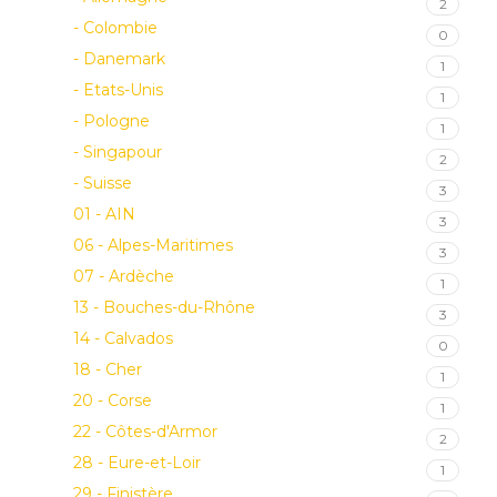
2
- Colombie
0
- Danemark
1
- Etats-Unis
1
- Pologne
1
- Singapour
2
- Suisse
3
01 - AIN
3
06 - Alpes-Maritimes
3
07 - Ardèche
1
13 - Bouches-du-Rhône
3
14 - Calvados
0
18 - Cher
1
20 - Corse
1
22 - Côtes-d'Armor
2
28 - Eure-et-Loir
1
29 - Finistère