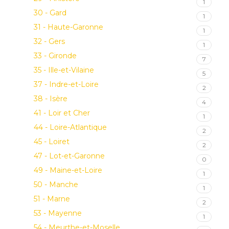
1
30 - Gard
1
31 - Haute-Garonne
1
32 - Gers
1
33 - Gironde
7
35 - Ille-et-Vilaine
5
37 - Indre-et-Loire
2
38 - Isère
4
41 - Loir et Cher
1
44 - Loire-Atlantique
2
45 - Loiret
2
47 - Lot-et-Garonne
0
49 - Maine-et-Loire
1
50 - Manche
1
51 - Marne
2
53 - Mayenne
1
54 - Meurthe-et-Moselle