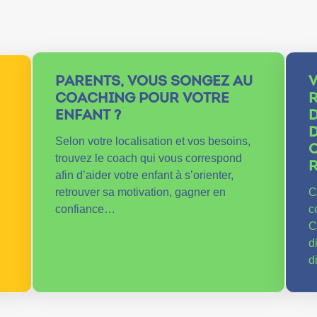
PARENTS, VOUS SONGEZ AU
COACHING POUR VOTRE
ENFANT ?
D
D
Selon votre localisation et vos besoins,
C
trouvez le coach qui vous correspond
afin d’aider votre enfant à s’orienter,
retrouver sa motivation, gagner en
C
confiance…
c
C
d
d