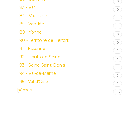
0
83 - Var
0
84 - Vaucluse
1
85 - Vendée
1
89 - Yonne
0
90 - Territoire de Belfort
0
91 - Essonne
1
92 - Hauts-de-Seine
19
93 - Seine-Saint-Denis
1
94 - Val-de-Marne
5
95 - Val-d'Oise
1
Thèmes
118