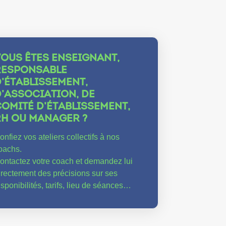
VOUS ÊTES ENSEIGNANT,
RESPONSABLE
’ÉTABLISSEMENT,
’ASSOCIATION, DE
OMITÉ D’ÉTABLISSEMENT,
RH OU MANAGER ?
onfiez vos ateliers collectifs à nos
oachs.
ontactez votre coach et demandez lui
irectement des précisions sur ses
isponibilités, tarifs, lieu de séances…