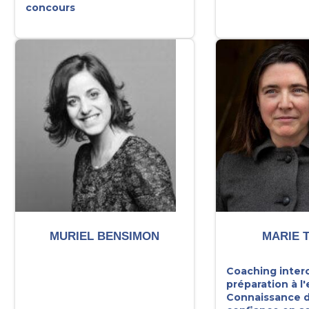
concours
MURIEL BENSIMON
MARIE T
Coaching interc
préparation à l'
Connaissance d