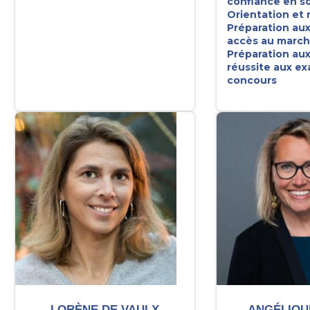
confiance en so
Orientation et 
Préparation aux
accès au marché
Préparation aux
réussite aux e
concours
LORÈNE DE VAULX
ANGÉLIQU