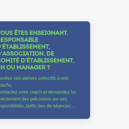
VOUS ÊTES ENSEIGNANT,
RESPONSABLE
’ÉTABLISSEMENT,
’ASSOCIATION, DE
OMITÉ D’ÉTABLISSEMENT,
RH OU MANAGER ?
onfiez vos ateliers collectifs à nos
oachs.
ontactez votre coach et demandez lui
irectement des précisions sur ses
isponibilités, tarifs, lieu de séances…