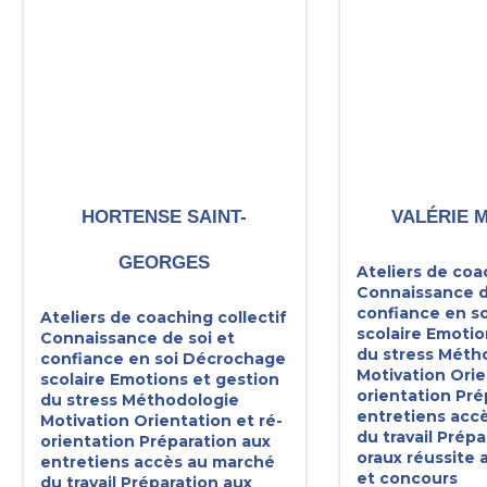
HORTENSE SAINT-
VALÉRIE 
GEORGES
Ateliers de coa
Connaissance d
confiance en so
Ateliers de coaching collectif
scolaire
Emotio
Connaissance de soi et
du stress
Métho
confiance en soi
Décrochage
Motivation
Orie
scolaire
Emotions et gestion
orientation
Pré
du stress
Méthodologie
entretiens acc
Motivation
Orientation et ré-
du travail
Prépa
orientation
Préparation aux
oraux réussite
entretiens accès au marché
et concours
du travail
Préparation aux