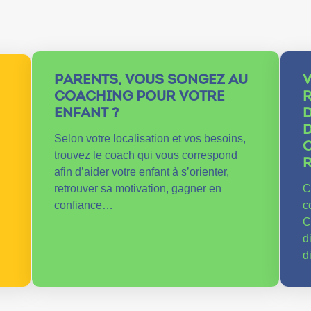
PARENTS, VOUS SONGEZ AU
COACHING POUR VOTRE
ENFANT ?
D
D
Selon votre localisation et vos besoins,
C
trouvez le coach qui vous correspond
afin d’aider votre enfant à s’orienter,
retrouver sa motivation, gagner en
C
confiance…
c
C
d
d