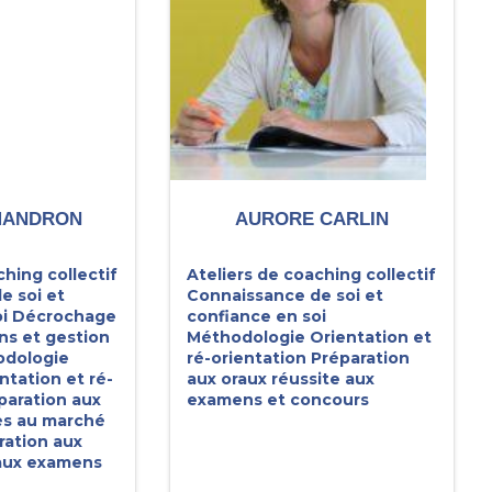
MANDRON
AURORE CARLIN
ching collectif
Ateliers de coaching collectif
e soi et
Connaissance de soi et
i
Décrochage
confiance en soi
ns et gestion
Méthodologie
Orientation et
dologie
ré-orientation
Préparation
ntation et ré-
aux oraux réussite aux
paration aux
examens et concours
ès au marché
ration aux
 aux examens