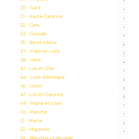
1
30 - Gard
1
31 - Haute-Garonne
1
32 - Gers
1
33 - Gironde
7
35 - Ille-et-Vilaine
5
37 - Indre-et-Loire
2
38 - Isère
4
41 - Loir et Cher
1
44 - Loire-Atlantique
2
45 - Loiret
2
47 - Lot-et-Garonne
0
49 - Maine-et-Loire
1
50 - Manche
1
51 - Marne
2
53 - Mayenne
1
54 - Meurthe-et-Moselle