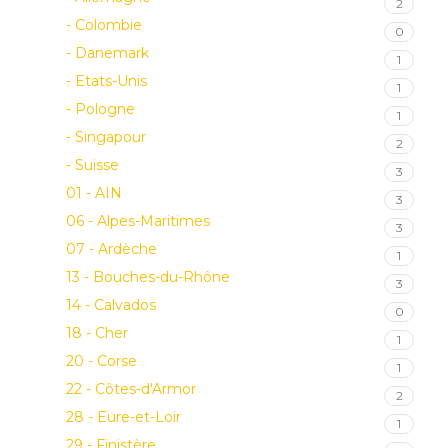
2
- Colombie
0
- Danemark
1
- Etats-Unis
1
- Pologne
1
- Singapour
2
- Suisse
3
01 - AIN
3
06 - Alpes-Maritimes
3
07 - Ardèche
1
13 - Bouches-du-Rhône
3
14 - Calvados
0
18 - Cher
1
20 - Corse
1
22 - Côtes-d'Armor
2
28 - Eure-et-Loir
1
29 - Finistère