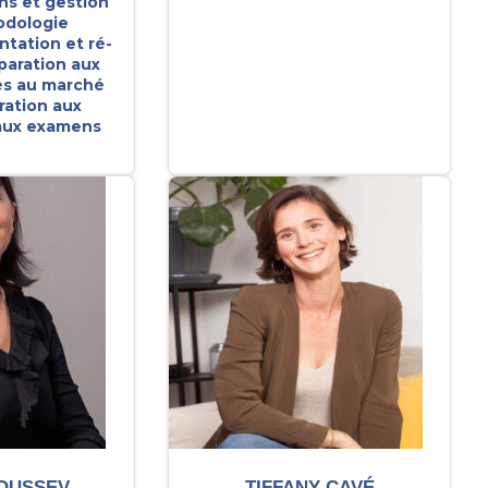
ns et gestion
dologie
ntation et ré-
paration aux
ès au marché
ration aux
 aux examens
ROUSSEV
TIFFANY CAVÉ