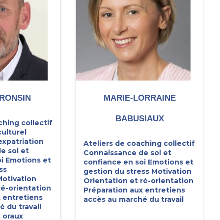
RONSIN
MARIE-LORRAINE
BABUSIAUX
ching collectif
ulturel
expatriation
Ateliers de coaching collectif
e soi et
Connaissance de soi et
i
Emotions et
confiance en soi
Emotions et
ss
gestion du stress
Motivation
otivation
Orientation et ré-orientation
ré-orientation
Préparation aux entretiens
 entretiens
accès au marché du travail
 du travail
 oraux