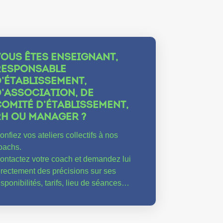
VOUS ÊTES ENSEIGNANT,
RESPONSABLE
’ÉTABLISSEMENT,
’ASSOCIATION, DE
OMITÉ D’ÉTABLISSEMENT,
RH OU MANAGER ?
onfiez vos ateliers collectifs à nos
oachs.
ontactez votre coach et demandez lui
irectement des précisions sur ses
isponibilités, tarifs, lieu de séances…