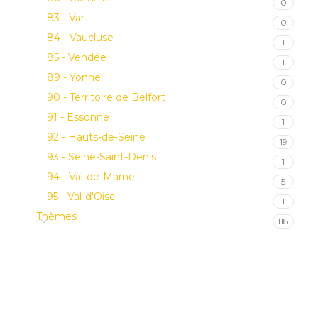
0
83 - Var
0
84 - Vaucluse
1
85 - Vendée
1
89 - Yonne
0
90 - Territoire de Belfort
0
91 - Essonne
1
92 - Hauts-de-Seine
19
93 - Seine-Saint-Denis
1
94 - Val-de-Marne
5
95 - Val-d'Oise
1
Thèmes
118