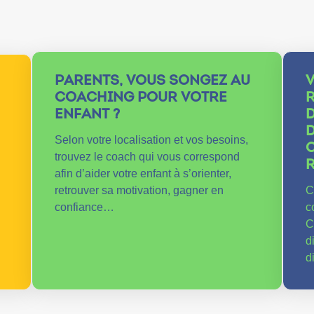
PARENTS, VOUS SONGEZ AU
COACHING POUR VOTRE
ENFANT ?
D
D
Selon votre localisation et vos besoins,
C
trouvez le coach qui vous correspond
afin d’aider votre enfant à s’orienter,
retrouver sa motivation, gagner en
C
confiance…
c
C
d
d