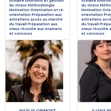
scolaire
Emotions et gestion
scolaire
Emotio
du stress
Méthodologie
du stress
Métho
Motivation
Orientation et ré-
Motivation
Orie
orientation
Préparation aux
orientation
Pré
entretiens accès au marché
entretiens acc
du travail
Préparation aux
du travail
Prépa
oraux réussite aux examens
oraux réussite
et concours
et concours
MAŸLIS GRIMONT
ILIANA 