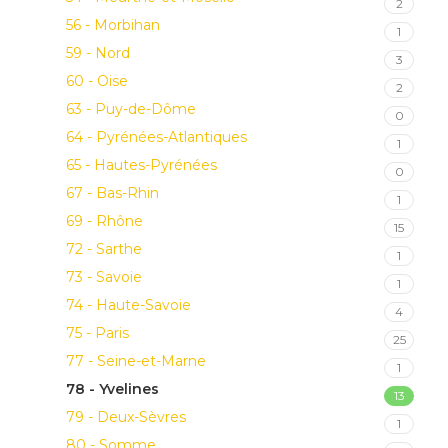
2
56 - Morbihan
1
59 - Nord
3
60 - Oise
2
63 - Puy-de-Dôme
0
64 - Pyrénées-Atlantiques
1
65 - Hautes-Pyrénées
0
67 - Bas-Rhin
1
69 - Rhône
15
72 - Sarthe
1
73 - Savoie
1
74 - Haute-Savoie
4
75 - Paris
25
77 - Seine-et-Marne
1
78 - Yvelines
13
79 - Deux-Sèvres
1
80 - Somme