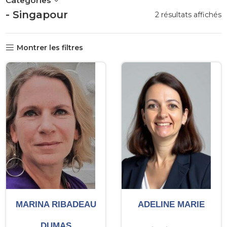
Categories
- Singapour
T
2 résultats affichés
p
p
Montrer les filtres
MARINA RIBADEAU
ADELINE MARIE
DUMAS