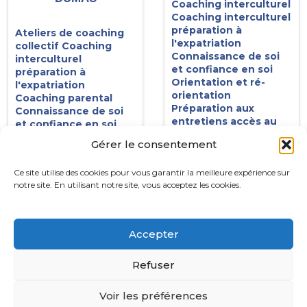
Coaching interculturel
Coaching interculturel
préparation à
Ateliers de coaching
l'expatriation
collectif
Coaching
Connaissance de soi
interculturel
et confiance en soi
préparation à
Orientation et ré-
l'expatriation
orientation
Coaching parental
Préparation aux
Connaissance de soi
entretiens accès au
et confiance en soi
marché du travail
Décrochage scolaire
Gérer le consentement
Préparation aux oraux
Emotions et gestion
du stress
Ce site utilise des cookies pour vous garantir la meilleure expérience sur
Méthodologie
notre site. En utilisant notre site, vous acceptez les cookies.
Motivation
Orientation et ré-
orientation
Préparation aux
Accepter
entretiens accès au
marché du travail
Refuser
Préparation aux oraux
réussite aux examens
et concours
Voir les préférences