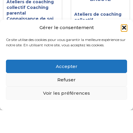
Ateliers de coaching
collectif
Coaching
parental
Ateliers de coaching
Connaissance de soi
collectif
et confiance en soi
Connaissance de soi
Gérer le consentement
Emotions et gestion
et confiance en soi
du stress
Méthodologie
Ce site utilise des cookies pour vous garantir la meilleure expérience sur
Méthodologie
Orientation et ré-
notre site. En utilisant notre site, vous acceptez les cookies.
Motivation
orientation
Orientation et ré-
Préparation aux
orientation
entretiens accès au
Préparation aux
marché du travail
Accepter
entretiens accès au
Préparation aux oraux
marché du travail
réussite aux examens
Refuser
Préparation aux oraux
et concours
réussite aux examens
et concours
Voir les préférences