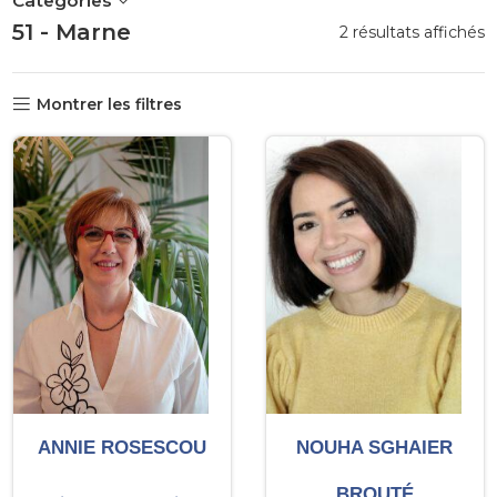
Categories
51 - Marne
T
2 résultats affichés
p
p
Montrer les filtres
ANNIE ROSESCOU
NOUHA SGHAIER
BROUTÉ