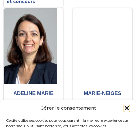
et concours
ADELINE MARIE
MARIE-NEIGES
TEXIER
Gérer le consentement
Coaching interculturel
Coaching interculturel
préparation à
Ce site utilise des cookies pour vous garantir la meilleure expérience sur
Ateliers de coaching
l'expatriation
notre site. En utilisant notre site, vous acceptez les cookies.
collectif
Coaching
Connaissance de soi
parental