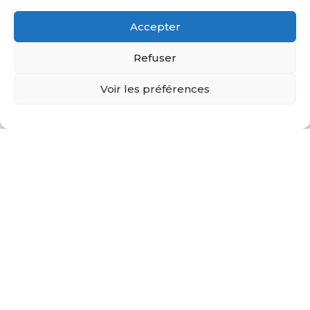
et confiance en soi
Connaissance de soi
Orientation et ré-
et confiance en soi
Accepter
orientation
Décrochage scolaire
Préparation aux
Emotions et gestion
entretiens accès au
Refuser
du stress
marché du travail
Méthodologie
Préparation aux oraux
Motivation
Voir les préférences
Orientation et ré-
orientation
Préparation aux
entretiens accès au
marché du travail
Préparation aux oraux
réussite aux examens
et concours