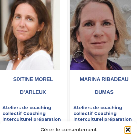
SIXTINE MOREL
MARINA RIBADEAU
D’ARLEUX
DUMAS
Ateliers de coaching
Ateliers de coaching
collectif
Coaching
collectif
Coaching
interculturel préparation
interculturel préparation
à l'expatriation
Coaching
à l'expatriation
Coaching
Gérer le consentement
parental
Connaissance
parental
Connaissance
de soi et confiance en soi
de soi et confiance en soi